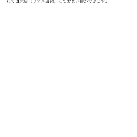
にて直売店（リアル店舗）にてお買い物ができます。
2026年度 本社・直売店 1月イベント